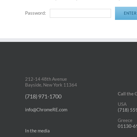
Password:
212-14 48th Avenue
Bayside, New York 11364
Call the 
(718) 971-1700
USA
info@ChromeRE.com
(718) 55
Greece
01130-6
In the media