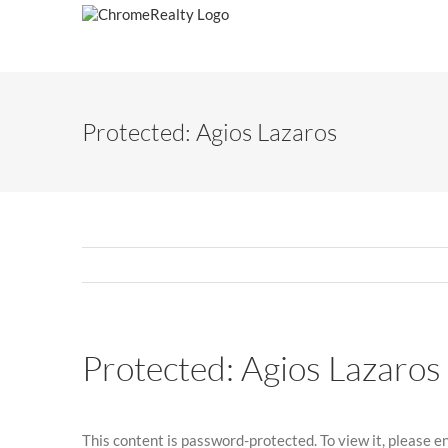
Skip
to
content
Protected: Agios Lazaros
Protected: Agios Lazaros
This content is password-protected. To view it, please 