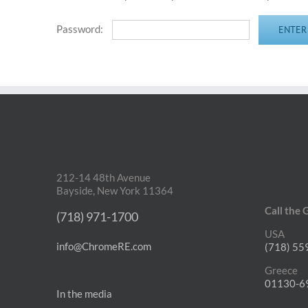
Password:
212-14 48th Avenue
Bayside, New York 11364
Call the 
(718) 971-1700
USA
info@ChromeRE.com
(718) 55
Greece
01130-6
In the media