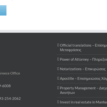
Official translations – Επίσημ
Μεταφράσεις
Power of Attorney – Πληρεξο
Notarizations – Επικυρώσεις
Greece Office
Apostille – Επισημειώσεις Χά
9-6008
Property Management – Διαχε
Ακινήτων
93-254-2062
Invest in real estate in Manh